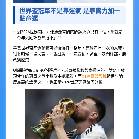
世界盃冠軍不是靠運氣 是靠實力加一
點命運
每到2026世足開打，球迷最常問的問題永遠只有一個，那就是
「今年到底誰會拿冠軍」？
畢竟世界盃不像聯賽可以慢慢打一整年，這種四年一次的大賽，
很多時候一場失誤、一張紅牌、一次受傷，甚至一次門柱都可能
改變歷史
O編最近每天研究各隊近況、球員狀態和體育投注熱門話題，發
現今年的冠軍之爭比想像中還精彩，而
OT運寶娛樂城
近期討論
度最高的話題之一，也正是2026世足奪冠熱門分析