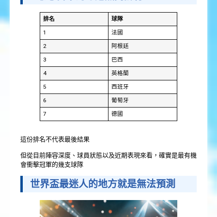
排名
球隊
1
法國
2
阿根廷
3
巴西
4
英格蘭
5
西班牙
6
葡萄牙
7
德國
這份排名不代表最後結果
但從目前陣容深度、球員狀態以及近期表現來看，確實是最有機
會衝擊冠軍的幾支球隊
世界盃最迷人的地方就是無法預測