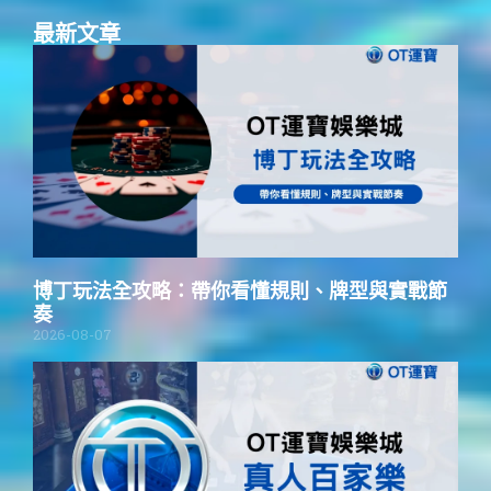
最新文章
博丁玩法全攻略：帶你看懂規則、牌型與實戰節
奏
2026-08-07