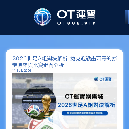
2026世足A組對決解析：捷克迎戰墨西哥的節
奏博弈與比賽走向分析
11 6 月, 2026