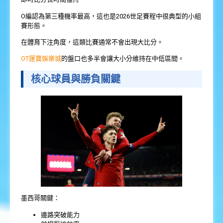
O編認為第三種機率最高，這也是2026世足賽程中很典型的小組
賽形態。
在體育下注角度，這類比賽通常不會出現大比分。
OT運寶娛樂城
的盤口也多半會讓大小分維持在中低區間。
核心球員與勝負關鍵
墨西哥關鍵：
邊路突破能力