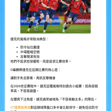
捷克的風格非常歐洲典型：
防守站位嚴謹
中場壓縮空間
反擊簡潔有效
他們不追求控球優勢，而是追求比賽效率。
O編觀察捷克在這類比賽的核心是：
讓對手失去節奏，再抓反擊機會
在2026世足賽程中，捷克這種風格特別適合小組賽，因為容錯
率高，不容易崩盤。
在體育下注角度，捷克通常被視為「不容易輸太多」的隊伍。
OT運寶娛樂城
對這類球隊盤口多半會比較保守，避免低估防守