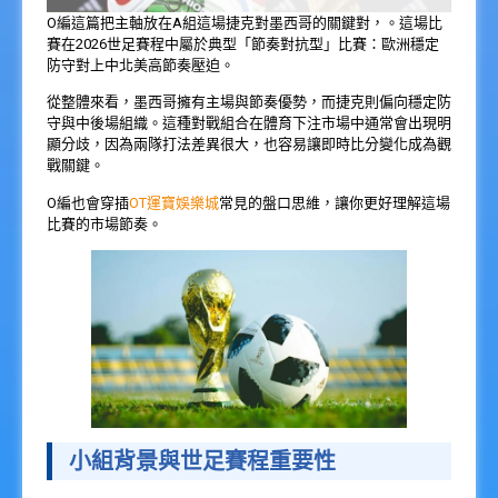
O編這篇把主軸放在A組這場捷克對墨西哥的關鍵對，。這場比
賽在2026世足賽程中屬於典型「節奏對抗型」比賽：歐洲穩定
防守對上中北美高節奏壓迫。
從整體來看，墨西哥擁有主場與節奏優勢，而捷克則偏向穩定防
守與中後場組織。這種對戰組合在體育下注市場中通常會出現明
顯分歧，因為兩隊打法差異很大，也容易讓即時比分變化成為觀
戰關鍵。
O編也會穿插
OT運寶娛樂城
常見的盤口思維，讓你更好理解這場
比賽的市場節奏。
小組背景與世足賽程重要性