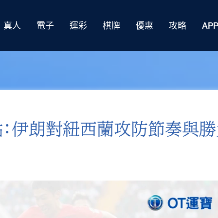
真人
電子
運彩
棋牌
優惠
攻略
AP
點：伊朗對紐西蘭攻防節奏與