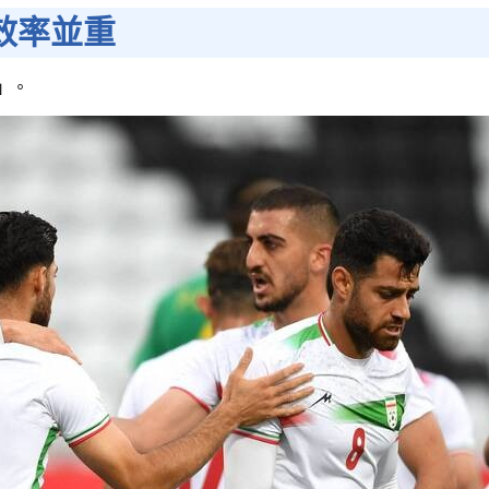
效率並重
」。