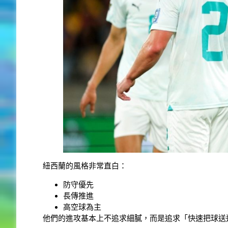
紐西蘭的風格非常直白：
防守優先
長傳推進
高空球為主
他們的進攻基本上不追求細膩，而是追求「快速把球送