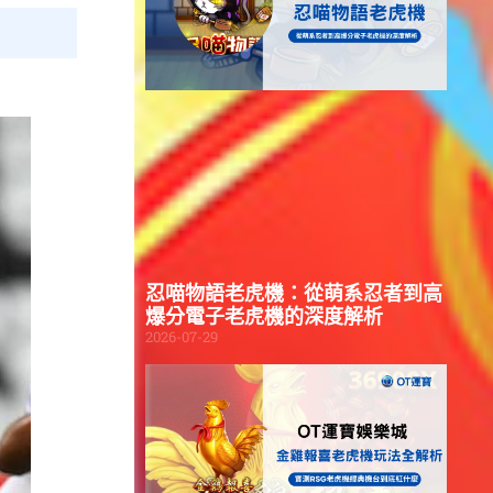
忍喵物語老虎機：從萌系忍者到高
爆分電子老虎機的深度解析
2026-07-29