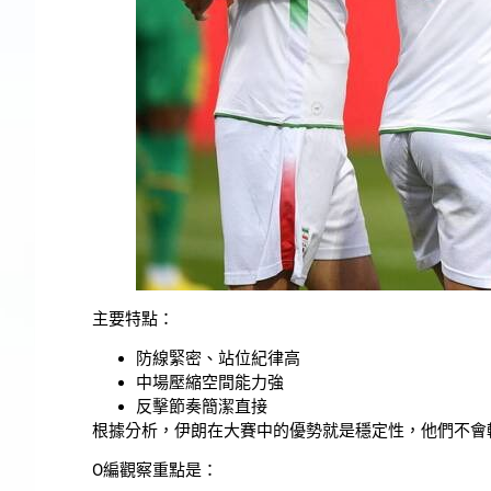
主要特點：
防線緊密、站位紀律高
中場壓縮空間能力強
反擊節奏簡潔直接
根據分析，伊朗在大賽中的優勢就是穩定性，他們不會
O編觀察重點是：