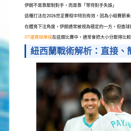
伊朗不是靠壓制對手，而是靠「等待對手失誤」
這種打法在2026世足賽程中特別有效，因為小組賽節
在體育下注角度，伊朗通常被視為穩定的一方，但進球
OT運寶娛樂城
在這類比賽中，通常會把大小分壓得比較
紐西蘭戰術解析：直接、