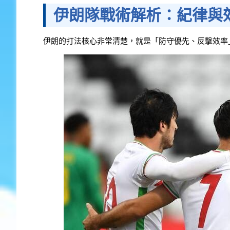
伊朗隊戰術解析：紀律與
伊朗的打法核心非常清楚，就是「防守優先、反擊效率