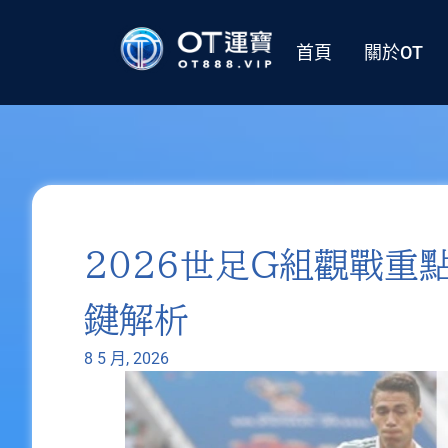
首頁
關於OT
2026世足G組觀戰重
鍵解析
8 5 月, 2026