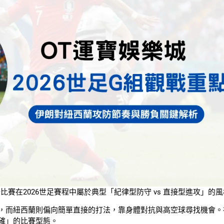
賽在2026世足賽程中屬於典型「紀律型防守 vs 直接型進攻」的
，而紐西蘭則偏向簡單直接的打法，靠身體對抗與高空球尋找機會。
確」的比賽型態。