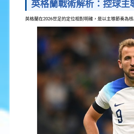
英格蘭戰術解析：控球主
英格蘭在2026世足的定位相對明確，是以主導節奏為