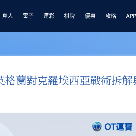
真人
電子
運彩
棋牌
優惠
攻略
AP
：英格蘭對克羅埃西亞戰術拆解