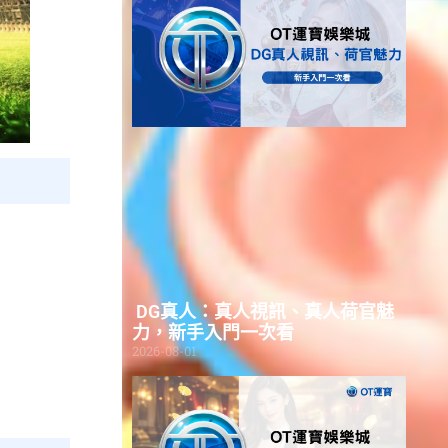
DG真人：真人視訊、真人荷官魅
力，新手入門一次看
2026-08-01