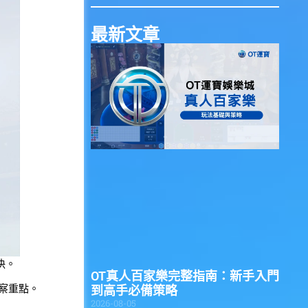
最新文章
決。
OT真人百家樂完整指南：新手入門
察重點。
到高手必備策略
2026-08-05