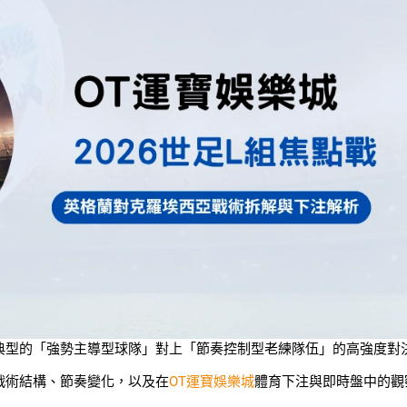
是典型的「強勢主導型球隊」對上「節奏控制型老練隊伍」的高強度對
戰術結構、節奏變化，以及在
OT運寶娛樂城
體育下注與即時盤中的觀