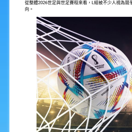
從整體2026世足與世足賽程來看，L組被不少人視為
向。