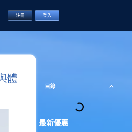
P
註冊
登入
與體
目錄
最新優惠