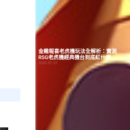
金雞報喜老虎機玩法全解析：實測
RSG老虎機經典機台到底紅什麼
2026-07-27