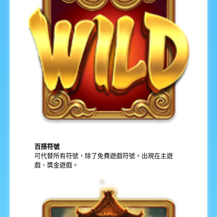
百搭符號
可代替所有符號，除了免費遊戲符號。出現在主遊
戲、獎金遊戲。