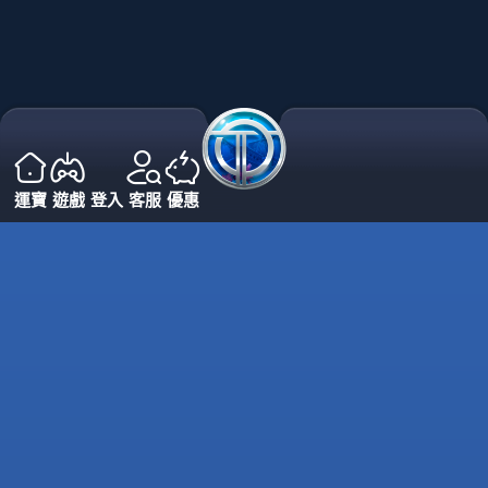
運寶
遊戲
登入
客服
優惠
OT