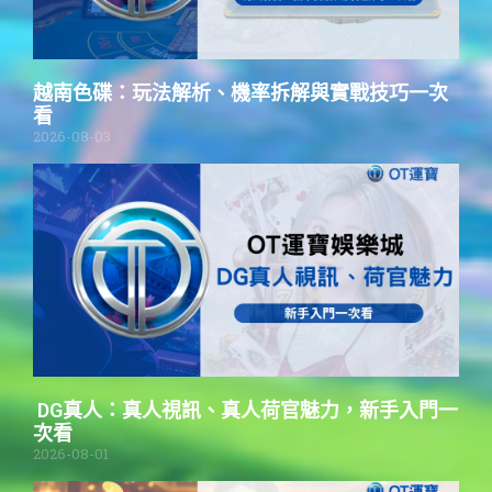
越南色碟：玩法解析、機率拆解與實戰技巧一次
看
2026-08-03
DG真人：真人視訊、真人荷官魅力，新手入門一
次看
2026-08-01