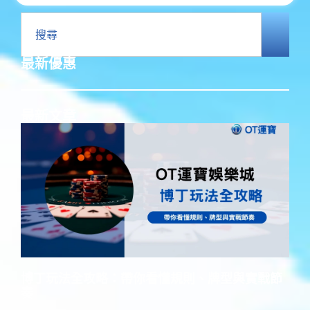
最新優惠
最新文章
博丁玩法全攻略：帶你看懂規則、牌型與實戰節
奏
2026-08-07