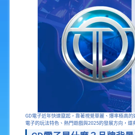
GD電子近年快速竄起，靠著視覺華麗、爆率極高的
電子的玩法特色、熱門遊戲與2025的發展方向，還