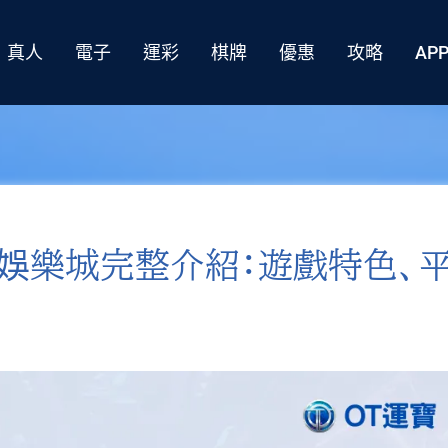
真人
電子
運彩
棋牌
優惠
攻略
AP
運寶娛樂城完整介紹：遊戲特色、