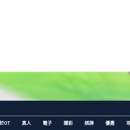
於OT
真人
電子
運彩
棋牌
優惠