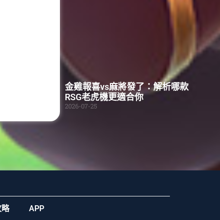
金雞報喜vs麻將發了：解析哪款
RSG老虎機更適合你
2026-07-25
攻略
APP