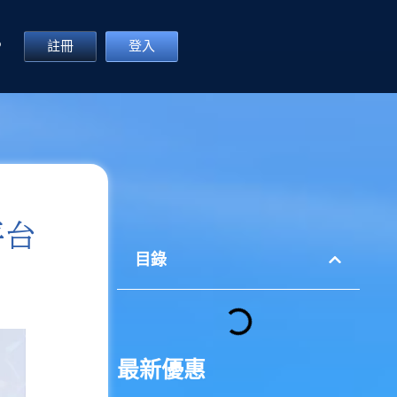
P
註冊
登入
平台
目錄
最新優惠