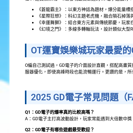
《蒼龍霸主》：以東方神話為題材，爆分能量槽搭
《星際狂想》：科幻主題老虎機，融合隕石掉落
《幸運舞獅》：結合東方元素與傳統節慶，玩家
《幻境之門》：多線多轉軸玩法，設計類似大型R
OT運寶娛樂城玩家最愛的
O編自己測試過，GD電子的介面設計直觀，搭配高畫質
服器優化，即使高峰時段也能流暢運行。更讚的是，所
2025 GD電子常見問題（F
Q1：GD電子的爆率真的比較高嗎？
A：GD電子主打高波動設計，玩家常能遇到大倍數中
Q2：GD電子有哪些遊戲最受歡迎？