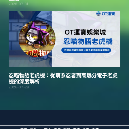
2026-07-31
忍喵物語老虎機：從萌系忍者到高爆分電子老虎
機的深度解析
2026-07-29