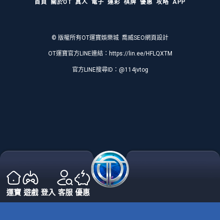
首頁
關於OT
真人
電子
運彩
棋牌
優惠
攻略
APP
© 版權所有
OT運寶娛樂城
喬威SEO網頁設計
OT運寶官方LINE連結：
https://lin.ee/HFLQXTM
官方LINE搜尋ID：@114jvtog
運寶
遊戲
登入
客服
優惠
OT