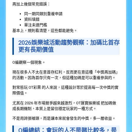
再加上幾個常見錯誤：
同一期同類別重複申請
資料填錯
單注未達門檻
基本上，規則看清楚，這些都能避免。
2026娛樂城活動趨勢觀察：加碼比首存
更有長期價值
O編觀察一個現象。
現在很多人不太在意首存紅利，反而更在意這種「中獎再加碼」
的活動。因為首存只有一次，但這種加碼是可以重複參與的。
對常態玩 OT彩票 的人來說，這種設計等於提高每一次中獎的實
際價值。
尤其在 2026 年市場競爭越來越激烈，OT運寶娛樂城 把加碼做
成長期機制，本質上是留住穩定玩家的一種方式。
不是用誇張噱頭，而是讓本來就會發生的中獎，多一層收益。
O編總結：會玩的人不是賭比較多，是