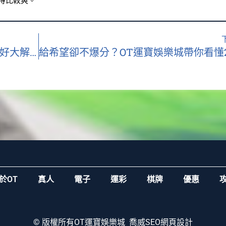
得比較爽。
打破玩家懶惰迷思：2026 玩家遊戲喜好大解析，從風險管理看固定選擇｜OT運寶娛樂城
於OT
真人
電子
運彩
棋牌
優惠
© 版權所有
OT運寶娛樂城
喬威SEO網頁設計