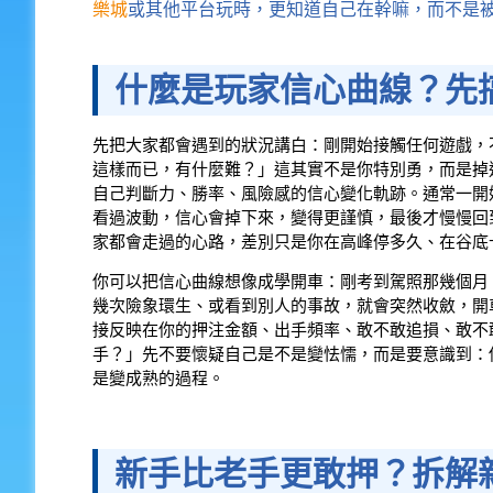
樂城
或其他平台玩時，更知道自己在幹嘛，而不是
什麼是玩家信心曲線？先
先把大家都會遇到的狀況講白：剛開始接觸任何遊戲，
這樣而已，有什麼難？」這其實不是你特別勇，而是掉
自己判斷力、勝率、風險感的信心變化軌跡。通常一開
看過波動，信心會掉下來，變得更謹慎，最後才慢慢回
家都會走過的心路，差別只是你在高峰停多久、在谷底
你可以把信心曲線想像成學開車：剛考到駕照那幾個月
幾次險象環生、或看到別人的事故，就會突然收斂，開
接反映在你的押注金額、出手頻率、敢不敢追損、敢不
手？」先不要懷疑自己是不是變怯懦，而是要意識到：
是變成熟的過程。
新手比老手更敢押？拆解