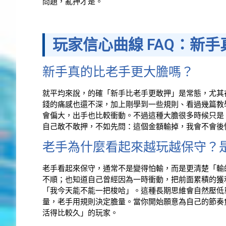
問題，亂押才是。
玩家信心曲線 FAQ：新
新手真的比老手更大膽嗎？
就平均來說，的確「新手比老手更敢押」是常態，尤其
錢的痛感也還不深，加上剛學到一些規則、看過幾篇教
會偏大，出手也比較衝動。不過這種大膽很多時候只是
自己敢不敢押，不如先問：這個金額輸掉，我會不會後
老手為什麼看起來越玩越保守？
老手看起來保守，通常不是變得怕輸，而是更清楚「輸
不順；也知道自己曾經因為一時衝動，把前面累積的獲
「我今天能不能一把梭哈」。這種長期思維會自然壓低
量，老手用規則決定膽量。當你開始願意為自己的節奏
活得比較久」的玩家。