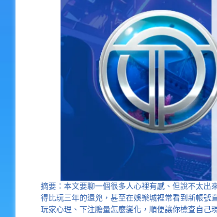
摘要：本文要聊一個很多人心裡有感、但說不太出
得比玩三年的還兇，甚至在娛樂城裡常看到新帳號直接
玩家心理、下注膽量怎麼變化，順便讓你檢查自己現在