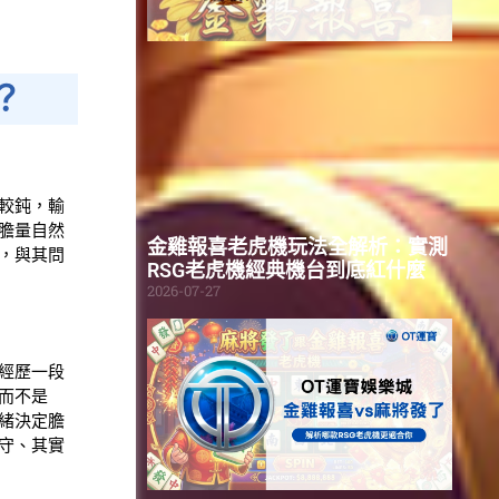
？
較鈍，輸
膽量自然
金雞報喜老虎機玩法全解析：實測
，與其問
RSG老虎機經典機台到底紅什麼
2026-07-27
經歷一段
而不是
緒決定膽
守、其實