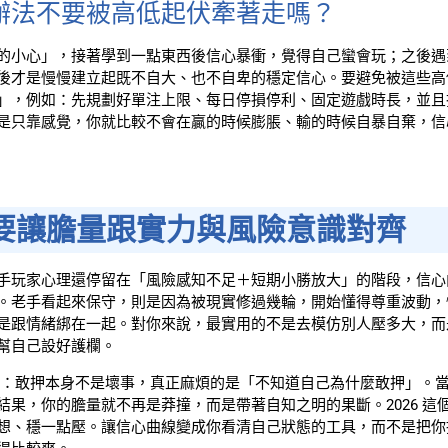
辦法不要被高低起伏牽著走嗎？
的小心」，接著學到一點東西後信心暴衝，覺得自己蠻會玩；之後遇
後才是慢慢建立起既不自大、也不自卑的穩定信心。要避免被這些高
」，例如：先規劃好單注上限、每日停損停利、固定遊戲時長，並且
是只靠感覺，你就比較不會在贏的時候膨脹、輸的時候自暴自棄，信
要讓膽量跟實力與風險意識對齊
手玩家心理還停留在「風險感知不足＋短期小勝放大」的階段，信心
。老手看起來保守，則是因為被現實修過幾輪，開始懂得尊重波動，
是跟情緒綁在一起。對你來說，最實用的不是去模仿別人壓多大，而
幫自己設好護欄。
：敢押本身不是壞事，真正麻煩的是「不知道自己為什麼敢押」。
果，你的膽量就不再是莽撞，而是帶著自知之明的果斷。2026 這
想、穩一點壓。讓信心曲線變成你看清自己狀態的工具，而不是把你