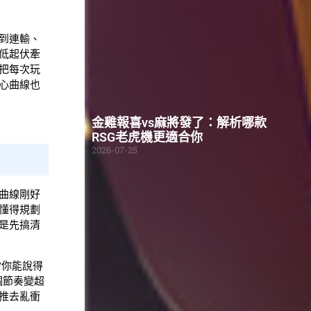
到連輸、
低起伏牽
把每次玩
心曲線也
金雞報喜vs麻將發了：解析哪款
RSG老虎機更適合你
2026-07-25
曲線剛好
懂得規劃
是先搞清
當你能說得
個節奏變超
推去亂衝