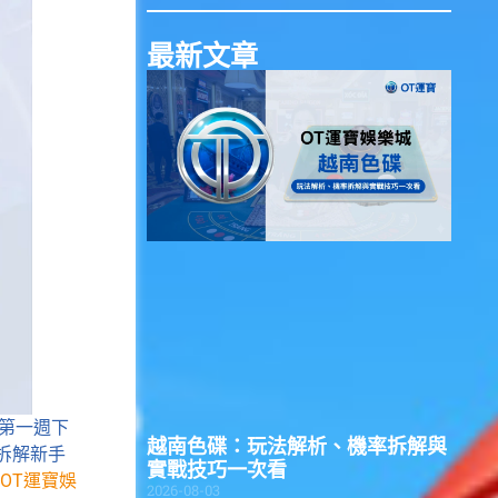
最新文章
第一週下
越南色碟：玩法解析、機率拆解與
拆解新手
實戰技巧一次看
OT運寶娛
2026-08-03