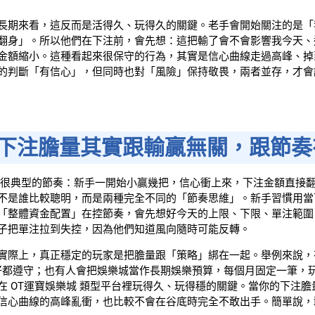
長期來看，這反而是活得久、玩得久的關鍵。老手會開始關注的是「
翻身」。所以他們在下注前，會先想：這把輸了會不會影響我今天、
金額縮小。這種看起來很保守的行為，其實是信心曲線走過高峰、掉
的判斷「有信心」，但同時也對「風險」保持敬畏，兩者並存，才會
：下注膽量其實跟輸贏無關，跟節奏
很典型的節奏：新手一開始小贏幾把，信心衝上來，下注金額直接
不是誰比較聰明，而是兩種完全不同的「節奏思維」。新手習慣用當
「整體資金配置」在控節奏，會先想好今天的上限、下限、單注範圍
子把單注拉到失控，因為他們知道風向隨時可能反轉。
實際上，真正穩定的玩家是把膽量跟「策略」綁在一起。舉例來說，
不好都遵守；也有人會把娛樂城當作長期娛樂預算，每個月固定一筆，
 OT運寶娛樂城 類型平台裡玩得久、玩得穩的關鍵。當你的下注膽
信心曲線的高峰亂衝，也比較不會在谷底時完全不敢出手。簡單說，