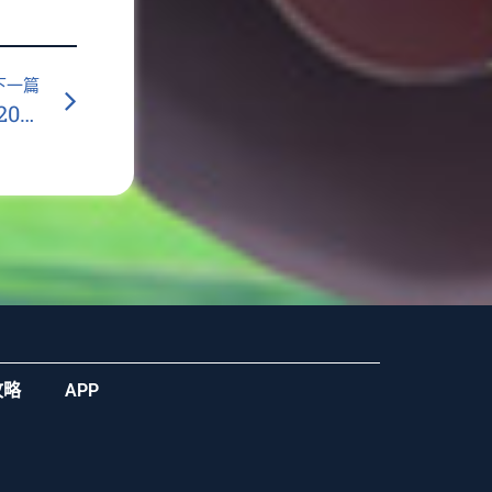
下一篇
給希望卻不爆分？OT運寶娛樂城帶你看懂2026老虎機「近中獎設計」真相
攻略
APP