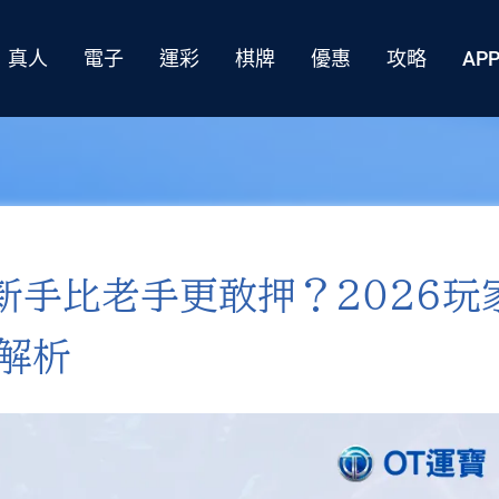
真人
電子
運彩
棋牌
優惠
攻略
AP
新手比老手更敢押？2026玩
理解析