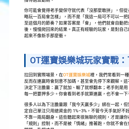
你可能會覺得老手變保守就代表「沒那麼敢拼」，但從
略玩一百局會怎樣」，而不是「我這一局可不可以一把
至這個月的節奏？如果答案是「會」，他們就會自動把
後，慢慢爬回來的結果。真正有經驗的玩家，是對自己
起來不像新手那麼衝。
OT運寶娛樂城玩家實戰
拉回到實際場景，在
OT運寶娛樂城
裡，我們常看到一種
反而在連贏時會刻意不加碼，甚至會先停下來觀察。這
決定下注膽量：贏了就加、輸了就想翻本；老手則是用
每一把要押多少。你會看到老手就算連贏，也不會一下
很多人以為下注膽量跟「我今天贏多少」綁在一起，但
定自己單注只用總資金的 1%–3%，不管今天手氣好
不靠一兩局翻身。這些聽起來很無聊的規則，才是讓你在
「規則」控制，而不是被「情緒」推著跑，你就不會在