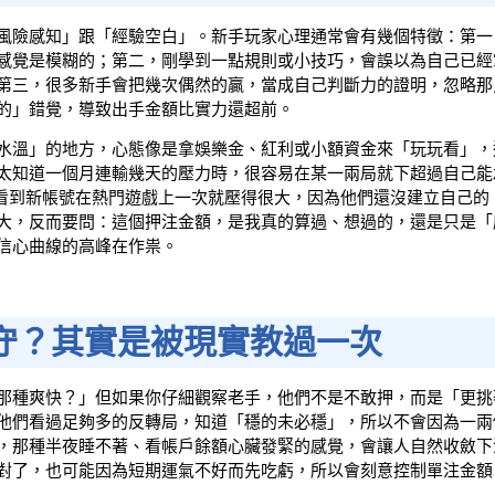
風險感知」跟「經驗空白」。新手玩家心理通常會有幾個特徵：第一
感覺是模糊的；第二，剛學到一點規則或小技巧，會誤以為自己已經
第三，很多新手會把幾次偶然的贏，當成自己判斷力的證明，忽略那
的」錯覺，導致出手金額比實力還超前。
水溫」的地方，心態像是拿娛樂金、紅利或小額資金來「玩玩看」，
太知道一個月連輸幾天的壓力時，很容易在某一兩局就下超過自己能
常看到新帳號在熱門遊戲上一次就壓得很大，因為他們還沒建立自己的
大，反而要問：這個押注金額，是我真的算過、想過的，還是只是「
信心曲線的高峰在作祟。
守？其實是被現實教過一次
那種爽快？」但如果你仔細觀察老手，他們不是不敢押，而是「更挑
他們看過足夠多的反轉局，知道「穩的未必穩」，所以不會因為一兩
，那種半夜睡不著、看帳戶餘額心臟發緊的感覺，會讓人自然收斂下
對了，也可能因為短期運氣不好而先吃虧，所以會刻意控制單注金額