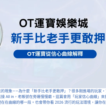
來的現象——為什麼「新手比老手更敢押」？很多剛進場的玩家，
 All in，老帳號在旁邊慢慢磨。這篇會用「玩家信心曲線」來
在曲線的哪一段。也會帶你看 2026 流行的玩法環境，讓你在