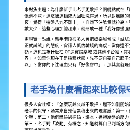
來對焦主題：為什麼新手比老手更敢押？關鍵點就在「
憶還不深，還沒被連輸或大回吐洗禮過，所以對風險的
竅，覺得「這盤八九不離十」，自然下注膽量就拉高。
數太少。這些心理加總起來，就形成一種「我好像蠻強
更現實一點說，新手階段很多人會把娛樂城當成「試試
正就試試」的態度，會讓人低估輸錢的痛感。當你還不
額。這也是為什麼在 OT運寶娛樂城 或其他平台裡，
界」。如果你現在正是這種狀態，先不要自豪自己膽子
以」？當你的下注理由只有「好像會中」，那其實就是
老手為什麼看起來比較保
很多人會吐槽：「怎麼玩越久越不敢押，還不如剛開始
老手的保守，通常來自幾個累積出來的現實感：第一，
全壓；第二，他們體驗過連輸、爆本、追損崩盤的壓力
第三，老手對「波動」有概念，知道就算自己判斷方向
撐得過波動期。