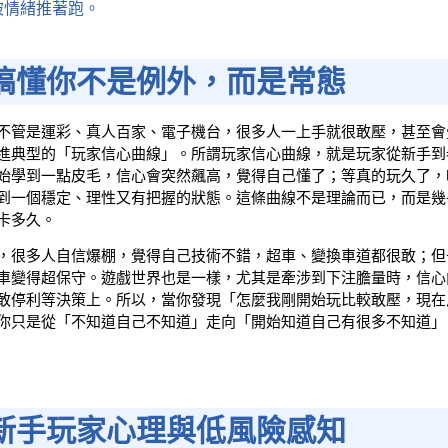
被情緒推著跑。
搞懂你不是例外，而是常態
不管是運彩、真人百家、電子機台，很多人一上手就很敢壓，甚至會
進典型的「玩家信心曲線」。所謂玩家信心曲線，就是玩家從新手到
始學到一點皮毛，信心會突然飆高，覺得自己懂了；等真的玩久了，
到一個穩定、理性又有把握的狀態。這條曲線不是理論而已，而是幾
卡多久。
，很多人自信爆棚，覺得自己技術不錯，超車、變換車道都很敢；但
車變得超保守。遊戲世界也是一樣，尤其是牽涉到下注膽量時，信心
敢停利等決策上。所以，當你發現「怎麼我剛開始玩比較敢壓，現在
你只是從「不知道自己不知道」走向「開始知道自己有很多不知道」
新手玩家心理與低風險感知