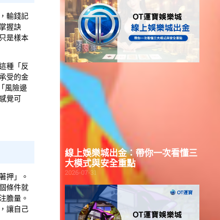
，輸錢記
掌握訣
只是樣本
這種「反
承受的金
「風險邊
感覺可
線上娛樂城出金：帶你一次看懂三
大模式與安全重點
2026-07-31
著押」。
個條件就
注膽量。
，讓自己