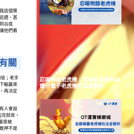
我這個策
這週、甚
到谷底
讓他們看
有關
翻倍；老手
忍喵物語老虎機：從萌系忍者到高
下輸贏來
爆分電子老虎機的深度解析
，再決定
2026-07-29
有人會設
玩完就收，
量是被
敢押不是