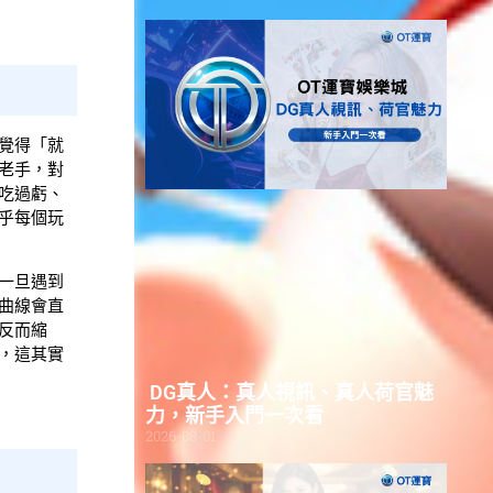
覺得「就
老手，對
吃過虧、
乎每個玩
一旦遇到
曲線會直
反而縮
，這其實
DG真人：真人視訊、真人荷官魅
力，新手入門一次看
2026-08-01