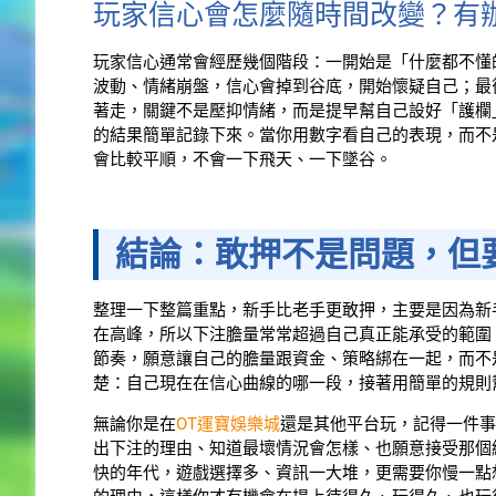
玩家信心會怎麼隨時間改變？有
玩家信心通常會經歷幾個階段：一開始是「什麼都不懂
波動、情緒崩盤，信心會掉到谷底，開始懷疑自己；最
著走，關鍵不是壓抑情緒，而是提早幫自己設好「護欄
的結果簡單記錄下來。當你用數字看自己的表現，而不
會比較平順，不會一下飛天、一下墜谷。
結論：敢押不是問題，但
整理一下整篇重點，新手比老手更敢押，主要是因為新
在高峰，所以下注膽量常常超過自己真正能承受的範圍
節奏，願意讓自己的膽量跟資金、策略綁在一起，而不
楚：自己現在在信心曲線的哪一段，接著用簡單的規則
無論你是在
OT運寶娛樂城
還是其他平台玩，記得一件事
出下注的理由、知道最壞情況會怎樣、也願意接受那個結
快的年代，遊戲選擇多、資訊一大堆，更需要你慢一點