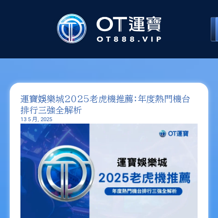
運寶娛樂城2025老虎機推薦：年度熱門機台
排行三強全解析
13 5 月, 2025