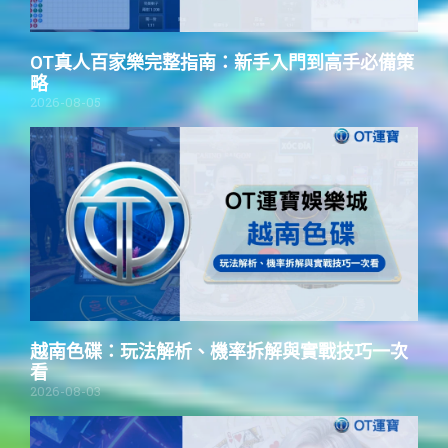
OT真人百家樂完整指南：新手入門到高手必備策
略
2026-08-05
越南色碟：玩法解析、機率拆解與實戰技巧一次
看
2026-08-03