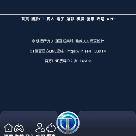
首頁
關於OT
真人
電子
運彩
棋牌
優惠
攻略
APP
© 版權所有
OT運寶娛樂城
喬威SEO網頁設計
OT運寶官方LINE連結：
https://lin.ee/HFLQXTM
官方LINE搜尋ID：@114jvtog