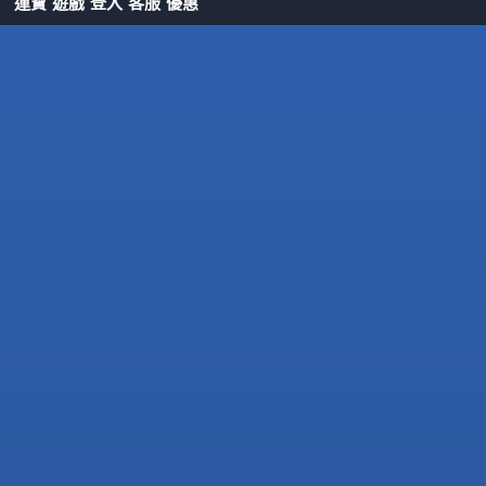
運寶
遊戲
登入
客服
優惠
OT