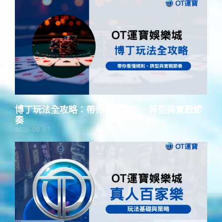
博丁玩法全攻略：帶你看懂規則、牌型與實戰節
奏
2026-08-07