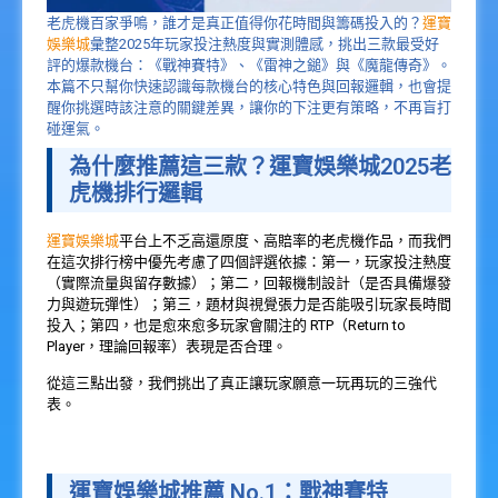
老虎機百家爭鳴，誰才是真正值得你花時間與籌碼投入的？
運寶
娛樂城
彙整2025年玩家投注熱度與實測體感，挑出三款最受好
評的爆款機台：《戰神賽特》、《雷神之鎚》與《魔龍傳奇》。
本篇不只幫你快速認識每款機台的核心特色與回報邏輯，也會提
醒你挑選時該注意的關鍵差異，讓你的下注更有策略，不再盲打
碰運氣。
為什麼推薦這三款？運寶娛樂城2025老
虎機排行邏輯
運寶娛樂城
平台上不乏高還原度、高賠率的老虎機作品，而我們
在這次排行榜中優先考慮了四個評選依據：第一，玩家投注熱度
（實際流量與留存數據）；第二，回報機制設計（是否具備爆發
力與遊玩彈性）；第三，題材與視覺張力是否能吸引玩家長時間
投入；第四，也是愈來愈多玩家會關注的 RTP（Return to
Player，理論回報率）表現是否合理。
從這三點出發，我們挑出了真正讓玩家願意一玩再玩的三強代
表。
運寶娛樂城推薦 No.1：戰神賽特