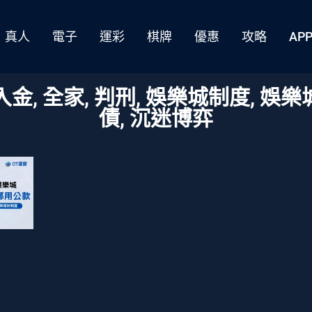
真人
電子
運彩
棋牌
優惠
攻略
AP
入金
,
全家
,
判刑
,
娛樂城制度
,
娛樂
債
,
沉迷博弈