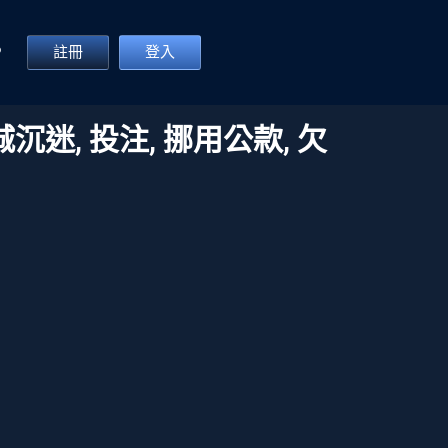
P
註冊
登入
城沉迷
,
投注
,
挪用公款
,
欠