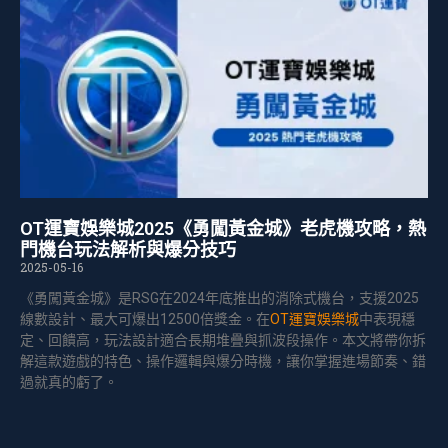
OT運寶娛樂城2025《勇闖黃金城》老虎機攻略，熱
門機台玩法解析與爆分技巧
2025-05-16
《勇闖黃金城》是RSG在2024年底推出的消除式機台，支援2025
線數設計、最大可爆出12500倍獎金。在
OT運寶娛樂城
中表現穩
定、回饋高，玩法設計適合長期堆疊與抓波段操作。本文將帶你拆
解這款遊戲的特色、操作邏輯與爆分時機，讓你掌握進場節奏、錯
過就真的虧了。