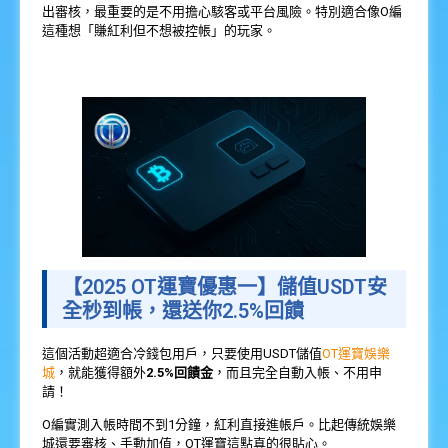
出審核，最重要的是不用擔心駭客或平台風險。特別適合像O編
這種想「賺紅利但不想被控帳」的玩家。
【2025 OT運寶優惠一】儲值USDT安
全秒到帳，還送你2.5%回饋
這個活動超適合冷錢包用戶，只要使用USDT儲值
OT運寶娛樂
城
，就能獲得額外
2.5%回饋金
，而且完全自動入帳、不用申
請！
O編實測入帳時間不到1分鐘，紅利直接進帳戶。比起傳統娛樂
城還要審核、手動加值，OT運寶這點真的很貼心。