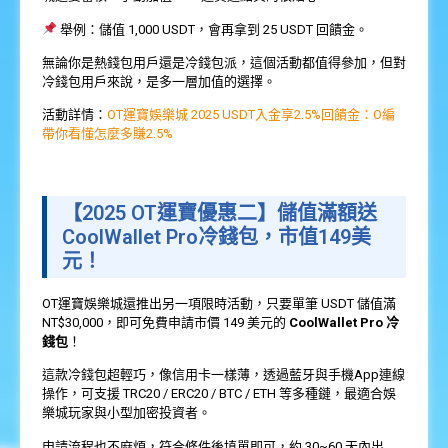
舉例：儲值 1,000 USDT，會再拿到 25 USDT 回饋金。
無論你是熱錢包用戶還是冷錢包派，這個活動都值得參加，但對
冷錢包用戶來說，是多一層加值的選擇。
活動詳情：
OT運寶娛樂城 2025 USDT入金享2.5%回饋金：O編
帶你看懂怎麼多賺2.5%
【2025 OT運寶優惠二】儲值滿額送
CoolWallet Pro冷錢包，市值149美
元！
OT運寶娛樂城還推出另一項限時活動，只要單筆 USDT 儲值滿
NT$30,000，即可免費申請市價 149 美元的
CoolWallet Pro 冷
錢包
！
這款冷錢包超輕巧，像信用卡一樣薄，透過藍牙與手機App連線
操作，可支援 TRC20 / ERC20 / BTC / ETH 等多種鏈，最適合娛
樂城玩家與小型加密投資者。
申請流程也不麻煩，符合條件後填單即可，約 30~60 天內出