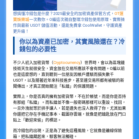
想搞懂冷錢包是什麼？2025最安全的加密資產保管方式，
OT運
寶娛樂城
一次教你。O編這次親自整理冷錢包使用原理、實際操
作與最新 USDT 儲值活動，還能免費拿 CoolWallet，守護資產
更升級！
你以為資產已加密，其實風險還在？冷
錢包的必要性
不少人初入加密貨幣（
Cryptocurrency
）世界時，會以為區塊鏈
技術天生就很安全，資金放在交易所應該不會有問題。O編以前
也是這麼想的，直到聽到一位朋友因帳戶遭駭而損失數千
USDT，以及隨著近年來科技進步，甚至連交易所都有被駭的新
聞傳出，才真正開始關注「私鑰」的保護問題。
實際上，你是否真的擁有加密貨幣，不在於帳號，而是你是否持
有那組「私鑰」。而私鑰並不像一般密碼那樣可以重設、找回，
一旦外洩就等於拱手讓人，若是遺失也沒人救得了你，尤其如果
你還把它存在手機記事本、截圖存雲端，就像是把鑰匙放在門口
貼上「歡迎來偷」的標誌。
而冷錢包的出現，正是為了避免這種風險，它就像是離線保險
箱，把私鑰藏起來，駭客無法觸碰。