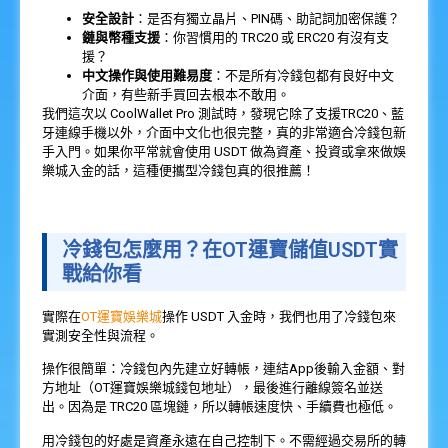
安全設計
：是否有獨立晶片、PIN碼、助記詞加密保護？
鏈與幣種支援
：你習慣用的 TRC20 或 ERC20 有沒有支
援？
中文操作與使用難易度
：不是所有冷錢包都有良好中文
介面，有些新手買回去根本不敢用。
我們這次以 CoolWallet Pro 測試時，發現它除了支援TRC20、藍
牙連線手機以外，介面中文化也很完整，真的非常適合冷錢包新
手入門。如果你平常就會使用 USDT 做為資產、投資或拿來做娛
樂城入金的話，這種便攜型冷錢包真的很推薦！
冷錢包怎麼用？在OT運寶儲值USDT實
戰給你看
實際在
OT運寶娛樂城
操作 USDT 入金時，我們也用了冷錢包來
實測安全性與流程。
操作很簡單：冷錢包內先建立好轉帳，連結App後輸入金額、對
方地址（OT運寶娛樂城錢包地址），最後進行離線簽名並送
出。因為是 TRC20 區塊鏈，所以轉帳速度快、手續費也極低。
用冷錢包的好處是資產永遠在自己控制下。不需經過交易所的轉