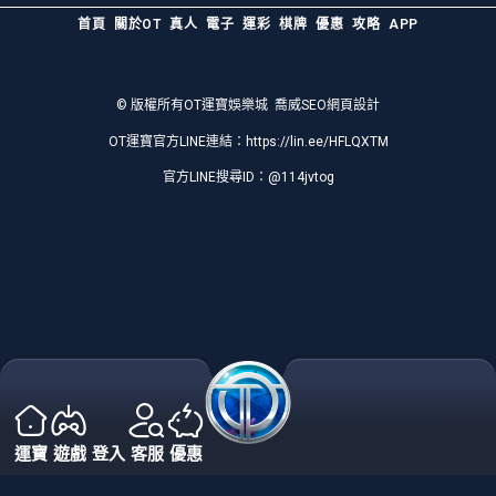
首頁
關於OT
真人
電子
運彩
棋牌
優惠
攻略
APP
© 版權所有
OT運寶娛樂城
喬威SEO網頁設計
OT運寶官方LINE連結：
https://lin.ee/HFLQXTM
官方LINE搜尋ID：@114jvtog
運寶
遊戲
登入
客服
優惠
OT