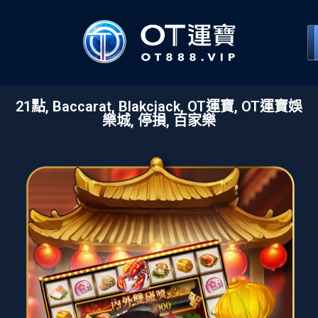
21點
,
Baccarat
,
Blakcjack
,
OT運寶
,
OT運寶娛
樂城
,
停損
,
百家樂